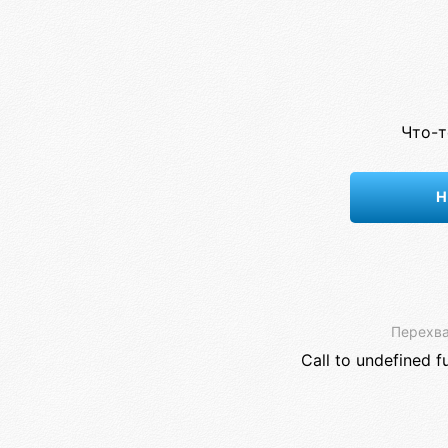
Что-т
Н
Перехва
Call to undefined f