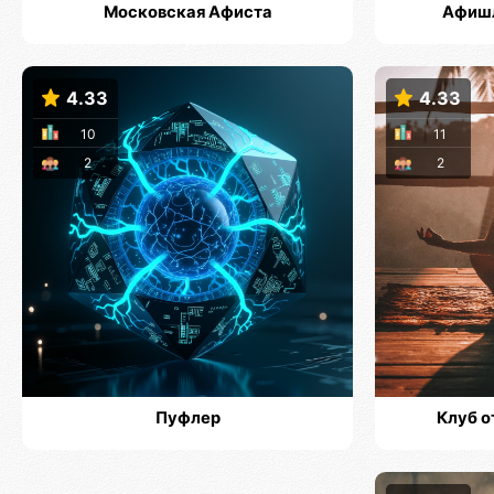
Московская Афиста
Афишл
4.33
4.33
10
11
2
2
Пуфлер
Клуб о