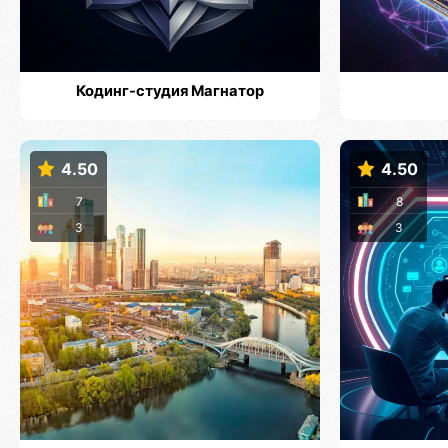
Кодинг-студия Магнатор
4.50
4.50
7
8
3
3