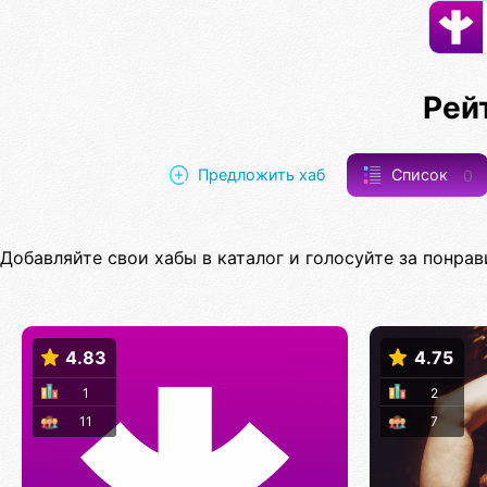
Рей
Предложить хаб
Список
0
Добавляйте свои хабы в каталог и голосуйте за понрав
4.83
4.75
1
2
11
7