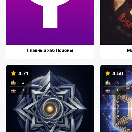
Главный хаб Псионы
М
4.71
4.50
4
5
6
3