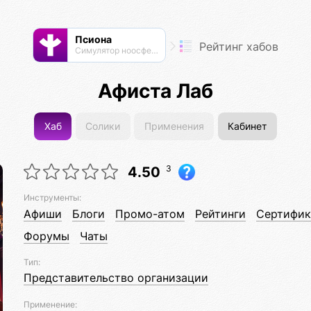
Псиона
Рейтинг хабов
Cимулятор ноосферы
Афиста Лаб
Хаб
Солики
Применения
Кабинет
3
4.50
Инструменты:
Афиши
Блоги
Промо-атом
Рейтинги
Сертифик
Форумы
Чаты
Тип:
Представительство организации
Применение: