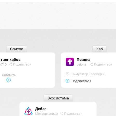
Список
Хаб
тинг хабов
Псиона
m740
Поделиться
psiona
Поделиться
Cимулятор ноосферы
Добавить
Подписаться
Экосистема
Дебаг
Метаорганизм
Поделиться