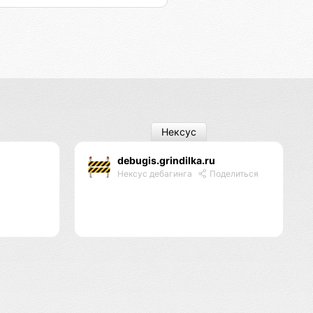
Нексус
debugis.grindilka.ru
Нексус дебагинга
Поделиться