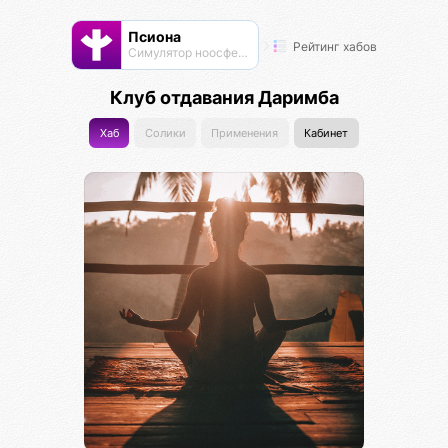
Псиона
Рейтинг хабов
Cимулятор ноосферы
Клуб отдавания Даримба
Хаб
Солики
Применения
Кабинет