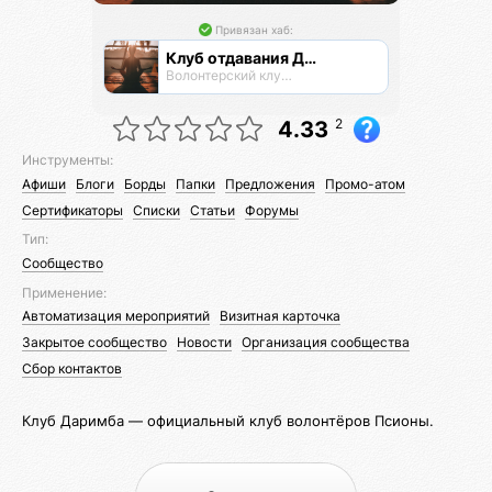
Привязан хаб:
Клуб отдавания Даримба
Волонтерский клуб Псионы
2
4.33
Инструменты:
Афиши
Блоги
Борды
Папки
Предложения
Промо-атом
Сертификаторы
Списки
Статьи
Форумы
Тип:
Сообщество
Применение:
Автоматизация мероприятий
Визитная карточка
Закрытое сообщество
Новости
Организация сообщества
Сбор контактов
Клуб Даримба — официальный клуб волонтёров Псионы.