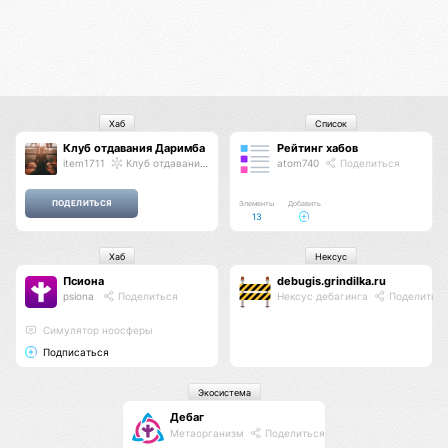
Хаб
Список
Клуб отдавания Даримба
Рейтинг хабов
item1711
Клуб отдавания Даримба
atom740
Поделиться
Элементы
Добавить
13
Хаб
Нексус
Псиона
debugis.grindilka.ru
psiona
Поделиться
Нексус дебагинга
Поделитьс
Cимулятор ноосферы
Подписаться
Экосистема
Дебаг
Метаорганизм
Поделиться