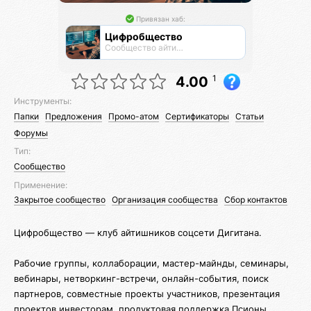
Привязан хаб:
Цифробщество
Сообщество айтишников
1
4.00
Инструменты:
Папки
Предложения
Промо-атом
Сертификаторы
Статьи
Форумы
Тип:
Сообщество
Применение:
Закрытое сообщество
Организация сообщества
Сбор контактов
Цифробщество — клуб айтишников соцсети Дигитана.
Рабочие группы, коллаборации, мастер-майнды, семинары,
вебинары, нетворкинг-встречи, онлайн-события, поиск
партнеров, совместные проекты участников, презентация
проектов инвесторам, продуктовая поддержка Псионы.