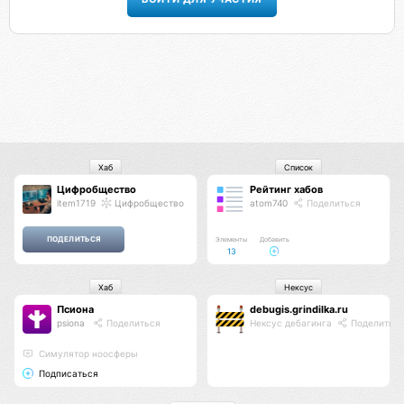
Хаб
Список
Цифробщество
Рейтинг хабов
item1719
Цифробщество
atom740
Поделиться
Элементы
Добавить
13
Хаб
Нексус
Псиона
debugis.grindilka.ru
psiona
Поделиться
Нексус дебагинга
Поделитьс
Cимулятор ноосферы
Подписаться