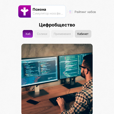
Псиона
Рейтинг хабов
Cимулятор ноосферы
Цифробщество
Хаб
Солики
Применения
Кабинет